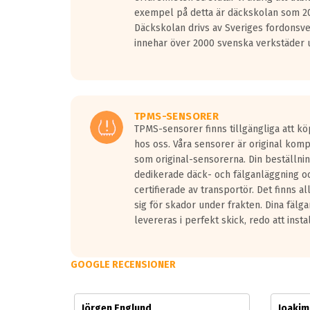
Vid körning i över 50km/h brukar rullmotståndets l
exempel på detta är däckskolan som 20
På däckmärkningen kommer det finnas en symbol a
Däckskolan drivs av Sveriges fordonsv
medans de vita vågorna påvisar om det är ett tyst 
innehar över 2000 svenska verkstäder u
Ett däck med tre svarta vågor uppnår de europeiska
regelverket som introduceras år 2016.
Ett däck med två svarta vågor är redan godkända f
Ett däck med en svart våg kommer vara minst tre d
TPMS-SENSORER
TPMS-sensorer finns tillgängliga att kö
hos oss. Våra sensorer är original kom
som original-sensorerna. Din beställnin
dedikerade däck- och fälganläggning oc
certifierade av transportör. Det finns a
sig för skador under frakten. Dina fälg
levereras i perfekt skick, redo att insta
GOOGLE RECENSIONER
Jörgen Englund
Joaki