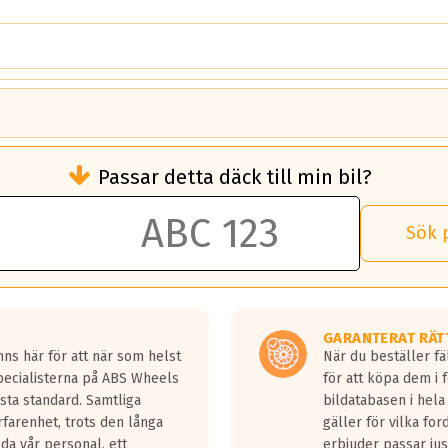
brukningen)
Passar detta däck till min bil?
 rullmotstånd.
brukning än ett klass G däck.
an 50 liter bränsle med ett klass A däck gentemot ett klass G däck.
Sök 
 vilken rutt du kör, samt vilken körstil du använder.
rtaste bromssträckan och F är den längsta.
tta lastbilar.
GARANTERAT RÄT
a in på en väg där det ligger 0.5-1.5 mm vatten.
ns här för att när som helst
När du beställer fä
a fyra billängder( ca 18meter) mellan däck med betyg A gentemot
Specialisterna på ABS Wheels
för att köpa dem i 
sta standard. Samtliga
bildatabasen i hela
rfarenhet, trots den långa
gäller för vilka for
lda vår personal, ett
erbjuder passar just