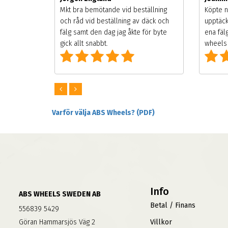
songen.
Mkt bra bemötande vid beställning
Köpte n
g men
och råd vid beställning av däck och
upptäck
digt
fälg samt den dag jag åkte för byte
ena fäl
om alla
gick allt snabbt.
wheels 
Varför välja ABS Wheels? (PDF)
Info
ABS WHEELS SWEDEN AB
Betal / Finans
556839 5429
Göran Hammarsjös Väg 2
Villkor