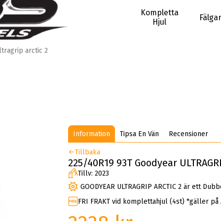
Kompletta
Fälga
Hjul
ltragrip arctic 2
Information
Tipsa En Vän
Recensioner
Tillbaka
225/40R19 93T Goodyear ULTRAGRI
Tillv: 2023
GOODYEAR ULTRAGRIP ARCTIC 2 är ett Dubbd
FRI FRAKT vid komplettahjul (4st) *gäller på