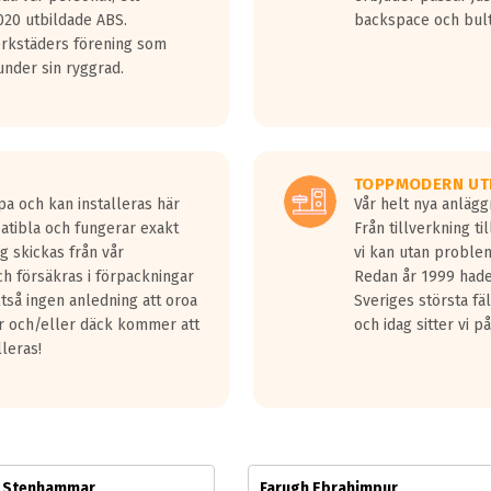
jud överträffa motorljudet.
20 utbildade ABS.
backspace och bul
v ett däck med vågar. Hög bullernivå markeras med svarta vågor
erkstäders förening som
däck.
nder sin ryggrad.
 kraven som finns i dagsläget, men är inte längre tillåtna enligt nya
ör år 2016 nya regelverk.
ecibel tystare än det regelverk som börjar gälla 2016.
TOPPMODERN UT
pa och kan installeras här
Vår helt nya anläg
patibla och fungerar exakt
Från tillverkning t
g skickas från vår
vi kan utan problem
h försäkras i förpackningar
Redan år 1999 hade 
lltså ingen anledning att oroa
Sveriges största fä
ar och/eller däck kommer att
och idag sitter vi 
lleras!
m Stenhammar
Farugh Ebrahimpur