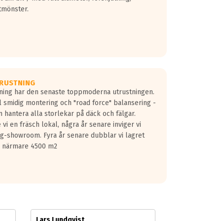
tmönster.
RUSTNING
gning har den senaste toppmoderna utrustningen.
ill smidig montering och "road force" balansering -
 hantera alla storlekar på däck och fälgar.
vi en fräsch lokal, några år senare inviger vi
lg-showroom. Fyra år senare dubblar vi lagret
på närmare 4500 m2
Lars Lundqvist