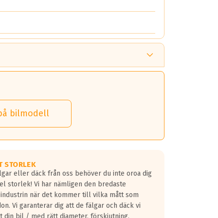
på bilmodell
T STORLEK
lgar eller däck från oss behöver du inte oroa dig
fel storlek! Vi har nämligen den bredaste
 industrin när det kommer till vilka mått som
don. Vi garanterar dig att de fälgar och däck vi
 din bil / med rätt diameter, förskjutning,