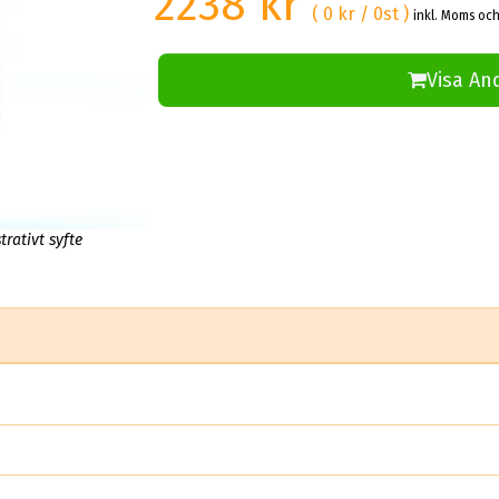
2238 kr
( 0 kr / 0st )
inkl. Moms och
Visa An
trativt syfte