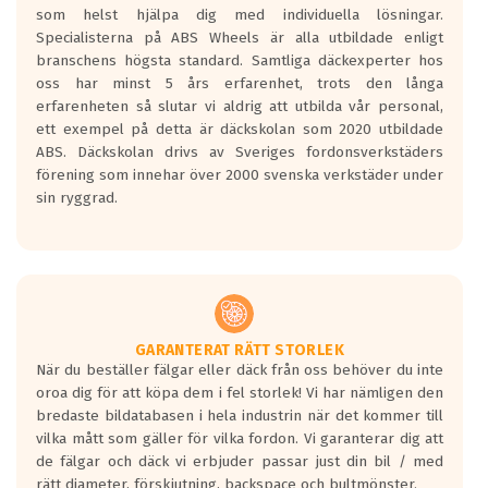
som helst hjälpa dig med individuella lösningar.
den kortaste bromssträckan och F är den
Specialisterna på ABS Wheels är alla utbildade enligt
längsta.
branschens högsta standard. Samtliga däckexperter hos
Inga D eller G betyg delas ut för
oss har minst 5 års erfarenhet, trots den långa
personbilar och lätta lastbilar.
erfarenheten så slutar vi aldrig att utbilda vår personal,
Betyget sätts efter ett test där däcken
ett exempel på detta är däckskolan som 2020 utbildade
skall bromsa in på en väg där det ligger
ABS. Däckskolan drivs av Sveriges fordonsverkstäders
0.5-1.5 mm vatten.
förening som innehar över 2000 svenska verkstäder under
I 80km/h kommer skillnaden på
sin ryggrad.
bromssträckan vara fyra billängder( ca
18meter) mellan däck med betyg A
gentemot F.
Bullernivån:
Vid körning i över 50km/h brukar
rullmotståndets ljud överträffa
GARANTERAT RÄTT STORLEK
När du beställer fälgar eller däck från oss behöver du inte
motorljudet.
oroa dig för att köpa dem i fel storlek! Vi har nämligen den
På däckmärkningen kommer det finnas
bredaste bildatabasen i hela industrin när det kommer till
en symbol av ett däck med vågar. Hög
vilka mått som gäller för vilka fordon. Vi garanterar dig att
bullernivå markeras med svarta vågor
de fälgar och däck vi erbjuder passar just din bil / med
medans de vita vågorna påvisar om det är
rätt diameter, förskjutning, backspace och bultmönster.