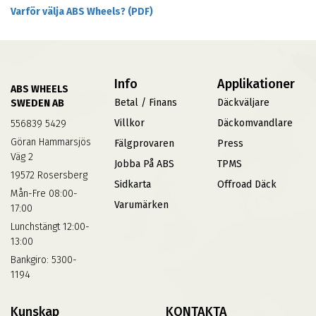
Varför välja ABS Wheels? (PDF)
Info
Applikationer
ABS WHEELS
Betal / Finans
Däckväljare
SWEDEN AB
Villkor
Däckomvandlare
556839 5429
Göran Hammarsjös
Fälgprovaren
Press
Väg 2
Jobba På ABS
TPMS
19572 Rosersberg
Sidkarta
Offroad Däck
Mån-Fre 08:00-
Varumärken
17:00
Lunchstängt 12:00-
13:00
Bankgiro: 5300-
1194
Kunskap
KONTAKTA