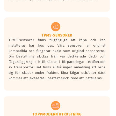
ett tyst däck.
Ett däck med tre svarta vågor uppnår de
europeiska kraven som finns i dagsläget,
men är inte längre tillåtna enligt nya
regelverket som introduceras år 2016.
Ett däck med två svarta vågor är redan
godkända för år 2016 nya regelverk.
TPMS-SENSORER
TPMS-sensorer finns tillgängliga att köpa och kan
Ett däck med en svart våg kommer vara
installeras här hos oss. Våra sensorer är original
minst tre decibel tystare än det
kompatibla och fungerar exakt som original-sensorerna.
regelverk som börjar gälla 2016.
Din beställning skickas från vår dedikerade däck- och
fälganläggning och försäkras i förpackningar certifierade
av transportör. Det finns alltså ingen anledning att oroa
sig för skador under frakten. Dina fälgar och/eller däck
kommer att levereras i perfekt skick, redo att installeras!
TOPPMODERN UTRUSTNING