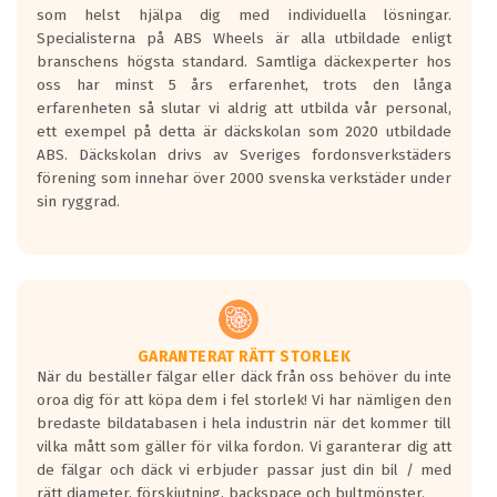
som helst hjälpa dig med individuella lösningar.
den kortaste bromssträckan och F är den
Specialisterna på ABS Wheels är alla utbildade enligt
längsta.
branschens högsta standard. Samtliga däckexperter hos
Inga D eller G betyg delas ut för
oss har minst 5 års erfarenhet, trots den långa
personbilar och lätta lastbilar.
erfarenheten så slutar vi aldrig att utbilda vår personal,
Betyget sätts efter ett test där däcken
ett exempel på detta är däckskolan som 2020 utbildade
skall bromsa in på en väg där det ligger
ABS. Däckskolan drivs av Sveriges fordonsverkstäders
0.5-1.5 mm vatten.
förening som innehar över 2000 svenska verkstäder under
I 80km/h kommer skillnaden på
sin ryggrad.
bromssträckan vara fyra billängder( ca
18meter) mellan däck med betyg A
gentemot F.
Bullernivån:
Vid körning i över 50km/h brukar
rullmotståndets ljud överträffa
GARANTERAT RÄTT STORLEK
När du beställer fälgar eller däck från oss behöver du inte
motorljudet.
oroa dig för att köpa dem i fel storlek! Vi har nämligen den
På däckmärkningen kommer det finnas
bredaste bildatabasen i hela industrin när det kommer till
en symbol av ett däck med vågar. Hög
vilka mått som gäller för vilka fordon. Vi garanterar dig att
bullernivå markeras med svarta vågor
de fälgar och däck vi erbjuder passar just din bil / med
medans de vita vågorna påvisar om det är
rätt diameter, förskjutning, backspace och bultmönster.