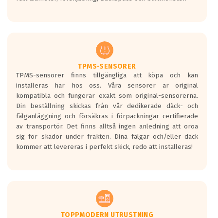
ett tyst däck.
Ett däck med tre svarta vågor uppnår de
europeiska kraven som finns i dagsläget,
men är inte längre tillåtna enligt nya
regelverket som introduceras år 2016.
Ett däck med två svarta vågor är redan
godkända för år 2016 nya regelverk.
TPMS-SENSORER
TPMS-sensorer finns tillgängliga att köpa och kan
Ett däck med en svart våg kommer vara
installeras här hos oss. Våra sensorer är original
minst tre decibel tystare än det
kompatibla och fungerar exakt som original-sensorerna.
regelverk som börjar gälla 2016.
Din beställning skickas från vår dedikerade däck- och
fälganläggning och försäkras i förpackningar certifierade
av transportör. Det finns alltså ingen anledning att oroa
sig för skador under frakten. Dina fälgar och/eller däck
kommer att levereras i perfekt skick, redo att installeras!
TOPPMODERN UTRUSTNING