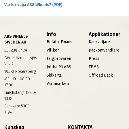
Varför välja ABS Wheels? (PDF)
Info
Applikationer
ABS WHEELS
Betal / Finans
Däckväljare
SWEDEN AB
Villkor
Däckomvandlare
556839 5429
Göran Hammarsjös
Fälgprovaren
Press
Väg 2
Jobba På ABS
TPMS
19572 Rosersberg
Sidkarta
Offroad Däck
Mån-Fre 08:00-
Varumärken
17:00
Lunchstängt 12:00-
13:00
Bankgiro: 5300-
1194
Kunskap
KONTAKTA