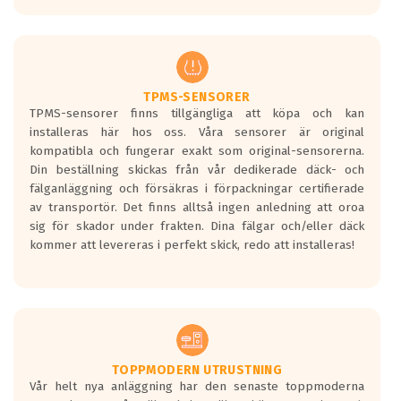
europeiska kraven som finns i dagsläget,
men är inte längre tillåtna enligt nya
regelverket som introduceras år 2016.
Ett däck med två svarta vågor är redan
godkända för år 2016 nya regelverk.
TPMS-SENSORER
TPMS-sensorer finns tillgängliga att köpa och kan
Ett däck med en svart våg kommer vara
installeras här hos oss. Våra sensorer är original
minst tre decibel tystare än det
kompatibla och fungerar exakt som original-sensorerna.
regelverk som börjar gälla 2016.
Din beställning skickas från vår dedikerade däck- och
fälganläggning och försäkras i förpackningar certifierade
av transportör. Det finns alltså ingen anledning att oroa
sig för skador under frakten. Dina fälgar och/eller däck
kommer att levereras i perfekt skick, redo att installeras!
TOPPMODERN UTRUSTNING
Vår helt nya anläggning har den senaste toppmoderna