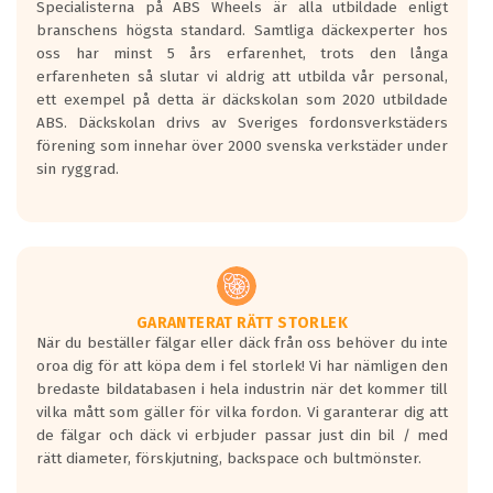
Specialisterna på ABS Wheels är alla utbildade enligt
längsta.
branschens högsta standard. Samtliga däckexperter hos
Inga D eller G betyg delas ut för
oss har minst 5 års erfarenhet, trots den långa
personbilar och lätta lastbilar.
erfarenheten så slutar vi aldrig att utbilda vår personal,
Betyget sätts efter ett test där däcken
ett exempel på detta är däckskolan som 2020 utbildade
skall bromsa in på en väg där det ligger
ABS. Däckskolan drivs av Sveriges fordonsverkstäders
0.5-1.5 mm vatten.
förening som innehar över 2000 svenska verkstäder under
I 80km/h kommer skillnaden på
sin ryggrad.
bromssträckan vara fyra billängder( ca
18meter) mellan däck med betyg A
gentemot F.
Bullernivån:
Vid körning i över 50km/h brukar
rullmotståndets ljud överträffa
GARANTERAT RÄTT STORLEK
När du beställer fälgar eller däck från oss behöver du inte
motorljudet.
oroa dig för att köpa dem i fel storlek! Vi har nämligen den
På däckmärkningen kommer det finnas
bredaste bildatabasen i hela industrin när det kommer till
en symbol av ett däck med vågar. Hög
vilka mått som gäller för vilka fordon. Vi garanterar dig att
bullernivå markeras med svarta vågor
de fälgar och däck vi erbjuder passar just din bil / med
medans de vita vågorna påvisar om det är
rätt diameter, förskjutning, backspace och bultmönster.
ett tyst däck.
Ett däck med tre svarta vågor uppnår de