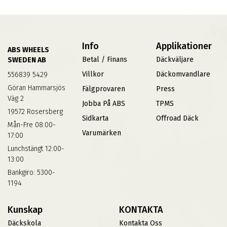
Info
Applikationer
ABS WHEELS
Betal / Finans
Däckväljare
SWEDEN AB
Villkor
Däckomvandlare
556839 5429
Göran Hammarsjös
Fälgprovaren
Press
Väg 2
Jobba På ABS
TPMS
19572 Rosersberg
Sidkarta
Offroad Däck
Mån-Fre 08:00-
Varumärken
17:00
Lunchstängt 12:00-
13:00
Bankgiro: 5300-
1194
Kunskap
KONTAKTA
Däckskola
Kontakta Oss