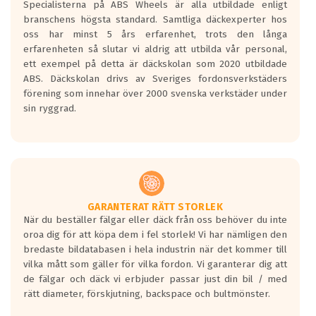
Specialisterna på ABS Wheels är alla utbildade enligt
längsta.
branschens högsta standard. Samtliga däckexperter hos
Inga D eller G betyg delas ut för
oss har minst 5 års erfarenhet, trots den långa
personbilar och lätta lastbilar.
erfarenheten så slutar vi aldrig att utbilda vår personal,
Betyget sätts efter ett test där däcken
ett exempel på detta är däckskolan som 2020 utbildade
skall bromsa in på en väg där det ligger
ABS. Däckskolan drivs av Sveriges fordonsverkstäders
0.5-1.5 mm vatten.
förening som innehar över 2000 svenska verkstäder under
I 80km/h kommer skillnaden på
sin ryggrad.
bromssträckan vara fyra billängder( ca
18meter) mellan däck med betyg A
gentemot F.
Bullernivån:
Vid körning i över 50km/h brukar
rullmotståndets ljud överträffa
GARANTERAT RÄTT STORLEK
När du beställer fälgar eller däck från oss behöver du inte
motorljudet.
oroa dig för att köpa dem i fel storlek! Vi har nämligen den
På däckmärkningen kommer det finnas
bredaste bildatabasen i hela industrin när det kommer till
en symbol av ett däck med vågar. Hög
vilka mått som gäller för vilka fordon. Vi garanterar dig att
bullernivå markeras med svarta vågor
de fälgar och däck vi erbjuder passar just din bil / med
medans de vita vågorna påvisar om det är
rätt diameter, förskjutning, backspace och bultmönster.
ett tyst däck.
Ett däck med tre svarta vågor uppnår de