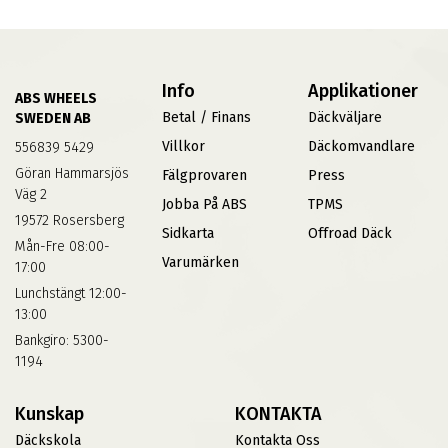
Info
Applikationer
ABS WHEELS
Betal / Finans
Däckväljare
SWEDEN AB
Villkor
Däckomvandlare
556839 5429
Göran Hammarsjös
Fälgprovaren
Press
Väg 2
Jobba På ABS
TPMS
19572 Rosersberg
Sidkarta
Offroad Däck
Mån-Fre 08:00-
Varumärken
17:00
Lunchstängt 12:00-
13:00
Bankgiro: 5300-
1194
Kunskap
KONTAKTA
Däckskola
Kontakta Oss