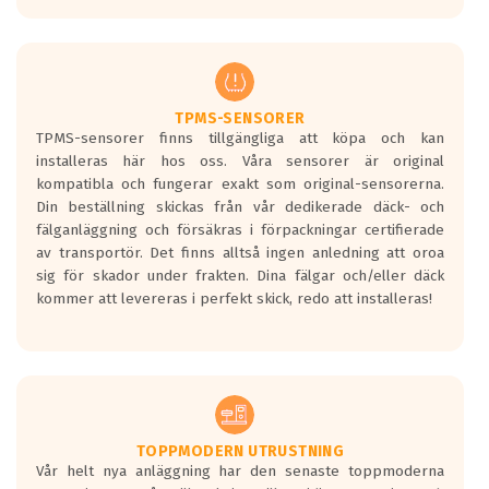
europeiska kraven som finns i dagsläget,
men är inte längre tillåtna enligt nya
regelverket som introduceras år 2016.
Ett däck med två svarta vågor är redan
godkända för år 2016 nya regelverk.
TPMS-SENSORER
TPMS-sensorer finns tillgängliga att köpa och kan
Ett däck med en svart våg kommer vara
installeras här hos oss. Våra sensorer är original
minst tre decibel tystare än det
kompatibla och fungerar exakt som original-sensorerna.
regelverk som börjar gälla 2016.
Din beställning skickas från vår dedikerade däck- och
fälganläggning och försäkras i förpackningar certifierade
av transportör. Det finns alltså ingen anledning att oroa
sig för skador under frakten. Dina fälgar och/eller däck
kommer att levereras i perfekt skick, redo att installeras!
TOPPMODERN UTRUSTNING
Vår helt nya anläggning har den senaste toppmoderna