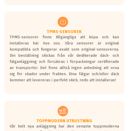
europeiska kraven som finns i dagsläget,
men är inte längre tillåtna enligt nya
regelverket som introduceras år 2016.
Ett däck med två svarta vågor är redan
godkända för år 2016 nya regelverk.
TPMS-SENSORER
TPMS-sensorer finns tillgängliga att köpa och kan
Ett däck med en svart våg kommer vara
installeras här hos oss. Våra sensorer är original
minst tre decibel tystare än det
kompatibla och fungerar exakt som original-sensorerna.
regelverk som börjar gälla 2016.
Din beställning skickas från vår dedikerade däck- och
fälganläggning och försäkras i förpackningar certifierade
av transportör. Det finns alltså ingen anledning att oroa
sig för skador under frakten. Dina fälgar och/eller däck
kommer att levereras i perfekt skick, redo att installeras!
TOPPMODERN UTRUSTNING
Vår helt nya anläggning har den senaste toppmoderna