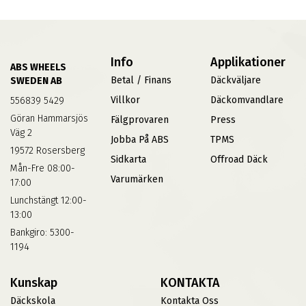
Info
Applikationer
ABS WHEELS
Betal / Finans
Däckväljare
SWEDEN AB
Villkor
Däckomvandlare
556839 5429
Göran Hammarsjös
Fälgprovaren
Press
Väg 2
Jobba På ABS
TPMS
19572 Rosersberg
Sidkarta
Offroad Däck
Mån-Fre 08:00-
Varumärken
17:00
Lunchstängt 12:00-
13:00
Bankgiro: 5300-
1194
Kunskap
KONTAKTA
Däckskola
Kontakta Oss