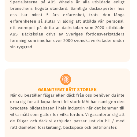
Specialisterna på ABS Wheels är alla utbildade enligt
längsta.
branschens högsta standard. Samtliga däckexperter hos
Inga D eller G betyg delas ut för
oss har minst 5 års erfarenhet, trots den långa
personbilar och lätta lastbilar.
erfarenheten så slutar vi aldrig att utbilda vår personal,
Betyget sätts efter ett test där däcken
ett exempel på detta är däckskolan som 2020 utbildade
skall bromsa in på en väg där det ligger
ABS. Däckskolan drivs av Sveriges fordonsverkstäders
0.5-1.5 mm vatten.
förening som innehar över 2000 svenska verkstäder under
I 80km/h kommer skillnaden på
sin ryggrad.
bromssträckan vara fyra billängder( ca
18meter) mellan däck med betyg A
gentemot F.
Bullernivån:
Vid körning i över 50km/h brukar
rullmotståndets ljud överträffa
GARANTERAT RÄTT STORLEK
När du beställer fälgar eller däck från oss behöver du inte
motorljudet.
oroa dig för att köpa dem i fel storlek! Vi har nämligen den
På däckmärkningen kommer det finnas
bredaste bildatabasen i hela industrin när det kommer till
en symbol av ett däck med vågar. Hög
vilka mått som gäller för vilka fordon. Vi garanterar dig att
bullernivå markeras med svarta vågor
de fälgar och däck vi erbjuder passar just din bil / med
medans de vita vågorna påvisar om det är
rätt diameter, förskjutning, backspace och bultmönster.
ett tyst däck.
Ett däck med tre svarta vågor uppnår de