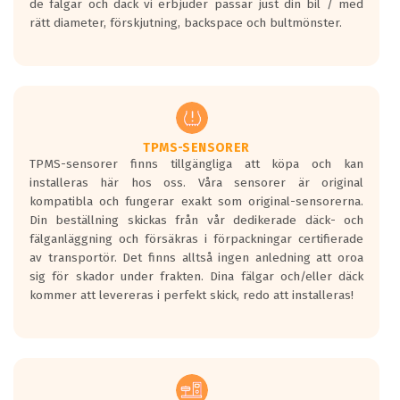
de fälgar och däck vi erbjuder passar just din bil / med
medans de vita vågorna påvisar om det är
rätt diameter, förskjutning, backspace och bultmönster.
ett tyst däck.
Ett däck med tre svarta vågor uppnår de
europeiska kraven som finns i dagsläget,
men är inte längre tillåtna enligt nya
regelverket som introduceras år 2016.
Ett däck med två svarta vågor är redan
godkända för år 2016 nya regelverk.
TPMS-SENSORER
TPMS-sensorer finns tillgängliga att köpa och kan
Ett däck med en svart våg kommer vara
installeras här hos oss. Våra sensorer är original
minst tre decibel tystare än det
kompatibla och fungerar exakt som original-sensorerna.
regelverk som börjar gälla 2016.
Din beställning skickas från vår dedikerade däck- och
fälganläggning och försäkras i förpackningar certifierade
av transportör. Det finns alltså ingen anledning att oroa
sig för skador under frakten. Dina fälgar och/eller däck
kommer att levereras i perfekt skick, redo att installeras!