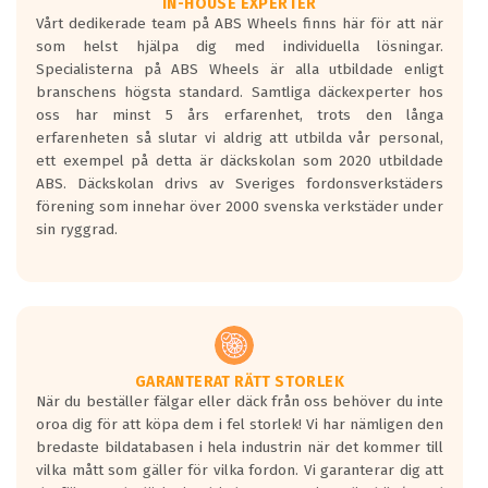
Våtgrepp egenskaper:
IN-HOUSE EXPERTER
Vårt dedikerade team på ABS Wheels finns här för att när
Betygsskalan är satt A till F. Där A påvisar
som helst hjälpa dig med individuella lösningar.
den kortaste bromssträckan och F är den
Specialisterna på ABS Wheels är alla utbildade enligt
längsta.
branschens högsta standard. Samtliga däckexperter hos
Inga D eller G betyg delas ut för
oss har minst 5 års erfarenhet, trots den långa
personbilar och lätta lastbilar.
erfarenheten så slutar vi aldrig att utbilda vår personal,
Betyget sätts efter ett test där däcken
ett exempel på detta är däckskolan som 2020 utbildade
skall bromsa in på en väg där det ligger
ABS. Däckskolan drivs av Sveriges fordonsverkstäders
0.5-1.5 mm vatten.
förening som innehar över 2000 svenska verkstäder under
I 80km/h kommer skillnaden på
sin ryggrad.
bromssträckan vara fyra billängder( ca
18meter) mellan däck med betyg A
gentemot F.
Bullernivån:
Vid körning i över 50km/h brukar
rullmotståndets ljud överträffa
GARANTERAT RÄTT STORLEK
När du beställer fälgar eller däck från oss behöver du inte
motorljudet.
oroa dig för att köpa dem i fel storlek! Vi har nämligen den
På däckmärkningen kommer det finnas
bredaste bildatabasen i hela industrin när det kommer till
en symbol av ett däck med vågar. Hög
vilka mått som gäller för vilka fordon. Vi garanterar dig att
bullernivå markeras med svarta vågor