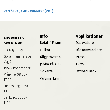
Varför välja ABS Wheels? (PDF)
Info
Applikationer
ABS WHEELS
Betal / Finans
Däckväljare
SWEDEN AB
Villkor
Däckomvandlare
556839 5429
Göran Hammarsjös
Fälgprovaren
Press
Väg 2
Jobba På ABS
TPMS
19572 Rosersberg
Sidkarta
Offroad Däck
Mån-Fre 08:00-
Varumärken
17:00
Lunchstängt 12:00-
13:00
Bankgiro: 5300-
1194