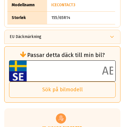
Modellnamn
ICECONTACT3
Storlek
155/65R14
EU Däckmärkning
Rullmotstånd (Som har en inverkan på
Passar detta däck till min bil?
bränsleförbrukningen)
Det ska vara en betygsskala från klass A
till G för rullmotstånd.
Ett klass A däck kommer ha 6,5% bättre
bränsleförbrukning än ett klass G däck.
Det betyder att om man kör 10,000 km,
Sök på bilmodell
så sparar man 50 liter bränsle med ett
klass A däck gentemot ett klass G däck.
Detta är genomsnittet; beroende på väg
underlaget, vilken rutt du kör, samt
vilken körstil du använder.