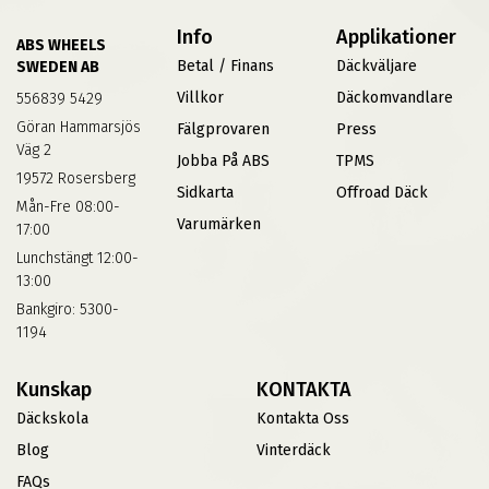
Info
Applikationer
ABS WHEELS
Betal / Finans
Däckväljare
SWEDEN AB
Villkor
Däckomvandlare
556839 5429
Göran Hammarsjös
Fälgprovaren
Press
Väg 2
Jobba På ABS
TPMS
19572 Rosersberg
Sidkarta
Offroad Däck
Mån-Fre 08:00-
Varumärken
17:00
Lunchstängt 12:00-
13:00
Bankgiro: 5300-
1194
Kunskap
KONTAKTA
Däckskola
Kontakta Oss
Blog
Vinterdäck
FAQs