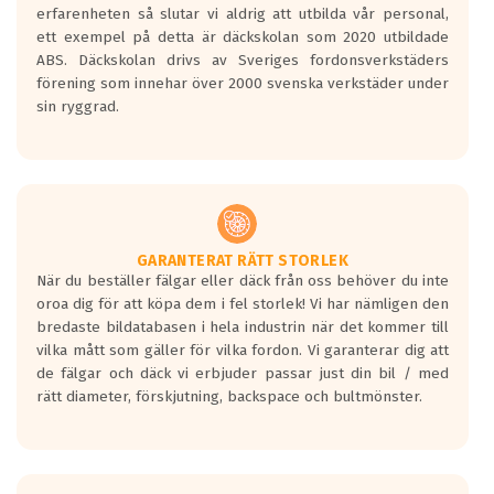
personbilar och lätta lastbilar.
erfarenheten så slutar vi aldrig att utbilda vår personal,
Betyget sätts efter ett test där däcken
ett exempel på detta är däckskolan som 2020 utbildade
skall bromsa in på en väg där det ligger
ABS. Däckskolan drivs av Sveriges fordonsverkstäders
0.5-1.5 mm vatten.
förening som innehar över 2000 svenska verkstäder under
I 80km/h kommer skillnaden på
sin ryggrad.
bromssträckan vara fyra billängder( ca
18meter) mellan däck med betyg A
gentemot F.
Bullernivån:
Vid körning i över 50km/h brukar
rullmotståndets ljud överträffa
GARANTERAT RÄTT STORLEK
När du beställer fälgar eller däck från oss behöver du inte
motorljudet.
oroa dig för att köpa dem i fel storlek! Vi har nämligen den
På däckmärkningen kommer det finnas
bredaste bildatabasen i hela industrin när det kommer till
en symbol av ett däck med vågar. Hög
vilka mått som gäller för vilka fordon. Vi garanterar dig att
bullernivå markeras med svarta vågor
de fälgar och däck vi erbjuder passar just din bil / med
medans de vita vågorna påvisar om det är
rätt diameter, förskjutning, backspace och bultmönster.
ett tyst däck.
Ett däck med tre svarta vågor uppnår de
europeiska kraven som finns i dagsläget,
men är inte längre tillåtna enligt nya