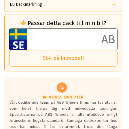
EU Däckmärkning
Rullmotstånd (Som har en inverkan på
Passar detta däck till min bil?
bränsleförbrukningen)
Det ska vara en betygsskala från klass A
till G för rullmotstånd.
Ett klass A däck kommer ha 6,5% bättre
bränsleförbrukning än ett klass G däck.
Det betyder att om man kör 10,000 km,
Sök på bilmodell
så sparar man 50 liter bränsle med ett
klass A däck gentemot ett klass G däck.
Detta är genomsnittet; beroende på väg
underlaget, vilken rutt du kör, samt
vilken körstil du använder.
Våtgrepp egenskaper:
IN-HOUSE EXPERTER
Vårt dedikerade team på ABS Wheels finns här för att när
Betygsskalan är satt A till F. Där A påvisar
som helst hjälpa dig med individuella lösningar.
den kortaste bromssträckan och F är den
Specialisterna på ABS Wheels är alla utbildade enligt
längsta.
branschens högsta standard. Samtliga däckexperter hos
Inga D eller G betyg delas ut för
oss har minst 5 års erfarenhet, trots den långa