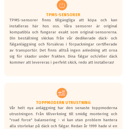
regelverket som introduceras år 2016.
Ett däck med två svarta vågor är redan
godkända för år 2016 nya regelverk.
TPMS-SENSORER
TPMS-sensorer finns tillgängliga att köpa och kan
Ett däck med en svart våg kommer vara
installeras här hos oss. Våra sensorer är original
minst tre decibel tystare än det
kompatibla och fungerar exakt som original-sensorerna.
regelverk som börjar gälla 2016.
Din beställning skickas från vår dedikerade däck- och
fälganläggning och försäkras i förpackningar certifierade
av transportör. Det finns alltså ingen anledning att oroa
sig för skador under frakten. Dina fälgar och/eller däck
kommer att levereras i perfekt skick, redo att installeras!
TOPPMODERN UTRUSTNING
Vår helt nya anläggning har den senaste toppmoderna
utrustningen. Från tillverkning till smidig montering och
"road force" balansering - vi kan utan problem hantera
alla storlekar på däck och fälgar. Redan år 1999 hade vi en