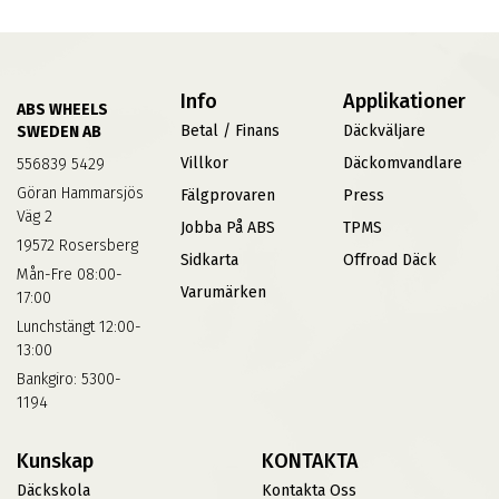
Info
Applikationer
ABS WHEELS
Betal / Finans
Däckväljare
SWEDEN AB
Villkor
Däckomvandlare
556839 5429
Göran Hammarsjös
Fälgprovaren
Press
Väg 2
Jobba På ABS
TPMS
19572 Rosersberg
Sidkarta
Offroad Däck
Mån-Fre 08:00-
Varumärken
17:00
Lunchstängt 12:00-
13:00
Bankgiro: 5300-
1194
Kunskap
KONTAKTA
Däckskola
Kontakta Oss