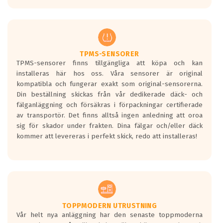
europeiska kraven som finns i dagsläget,
men är inte längre tillåtna enligt nya
regelverket som introduceras år 2016.
Ett däck med två svarta vågor är redan
godkända för år 2016 nya regelverk.
TPMS-SENSORER
TPMS-sensorer finns tillgängliga att köpa och kan
Ett däck med en svart våg kommer vara
installeras här hos oss. Våra sensorer är original
minst tre decibel tystare än det
kompatibla och fungerar exakt som original-sensorerna.
regelverk som börjar gälla 2016.
Din beställning skickas från vår dedikerade däck- och
fälganläggning och försäkras i förpackningar certifierade
av transportör. Det finns alltså ingen anledning att oroa
sig för skador under frakten. Dina fälgar och/eller däck
kommer att levereras i perfekt skick, redo att installeras!
TOPPMODERN UTRUSTNING
Vår helt nya anläggning har den senaste toppmoderna