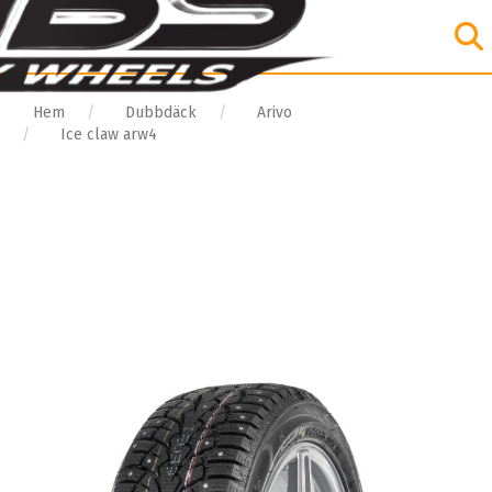
Hem
Dubbdäck
Arivo
Ice claw arw4