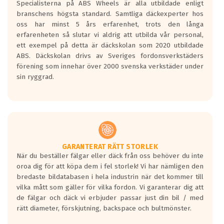
Specialisterna på ABS Wheels är alla utbildade enligt
längsta.
branschens högsta standard. Samtliga däckexperter hos
Inga D eller G betyg delas ut för
oss har minst 5 års erfarenhet, trots den långa
personbilar och lätta lastbilar.
erfarenheten så slutar vi aldrig att utbilda vår personal,
Betyget sätts efter ett test där däcken
ett exempel på detta är däckskolan som 2020 utbildade
skall bromsa in på en väg där det ligger
ABS. Däckskolan drivs av Sveriges fordonsverkstäders
0.5-1.5 mm vatten.
förening som innehar över 2000 svenska verkstäder under
I 80km/h kommer skillnaden på
sin ryggrad.
bromssträckan vara fyra billängder( ca
18meter) mellan däck med betyg A
gentemot F.
Bullernivån:
Vid körning i över 50km/h brukar
rullmotståndets ljud överträffa
GARANTERAT RÄTT STORLEK
När du beställer fälgar eller däck från oss behöver du inte
motorljudet.
oroa dig för att köpa dem i fel storlek! Vi har nämligen den
På däckmärkningen kommer det finnas
bredaste bildatabasen i hela industrin när det kommer till
en symbol av ett däck med vågar. Hög
vilka mått som gäller för vilka fordon. Vi garanterar dig att
bullernivå markeras med svarta vågor
de fälgar och däck vi erbjuder passar just din bil / med
medans de vita vågorna påvisar om det är
rätt diameter, förskjutning, backspace och bultmönster.
ett tyst däck.
Ett däck med tre svarta vågor uppnår de