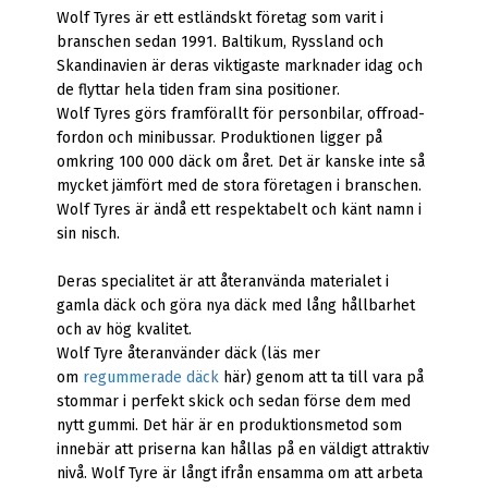
Wolf Tyres är ett estländskt företag som varit i
branschen sedan 1991. Baltikum, Ryssland och
Skandinavien är deras viktigaste marknader idag och
de flyttar hela tiden fram sina positioner.
Wolf Tyres görs framförallt för personbilar, offroad-
fordon och minibussar. Produktionen ligger på
omkring 100 000 däck om året. Det är kanske inte så
mycket jämfört med de stora företagen i branschen.
Wolf Tyres är ändå ett respektabelt och känt namn i
sin nisch.
Deras specialitet är att återanvända materialet i
gamla däck och göra nya däck med lång hållbarhet
och av hög kvalitet.
Wolf Tyre återanvänder däck (läs mer
om
regummerade däck
här) genom att ta till vara på
stommar i perfekt skick och sedan förse dem med
nytt gummi. Det här är en produktionsmetod som
innebär att priserna kan hållas på en väldigt attraktiv
nivå. Wolf Tyre är långt ifrån ensamma om att arbeta