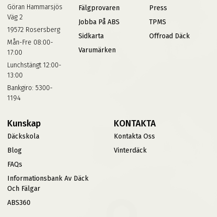
Göran Hammarsjös
Fälgprovaren
Press
Väg 2
Jobba På ABS
TPMS
19572 Rosersberg
Sidkarta
Offroad Däck
Mån-Fre 08:00-
Varumärken
17:00
Lunchstängt 12:00-
13:00
Bankgiro: 5300-
1194
Kunskap
KONTAKTA
Däckskola
Kontakta Oss
Blog
Vinterdäck
FAQs
Informationsbank Av Däck
Och Fälgar
ABS360