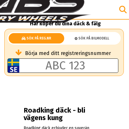
Här köper du dina däck & fälg
SÖK PÅ REG.NR
SÖK PÅ BILMODELL
Börja med ditt registreringsnummer
Roadking däck - bli
vägens kung
Roadking däck erbjuder en suverän