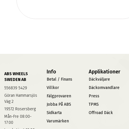
Info
Applikationer
ABS WHEELS
Betal / Finans
Däckväljare
SWEDEN AB
Villkor
Däckomvandlare
556839 5429
Göran Hammarsjös
Fälgprovaren
Press
Väg 2
Jobba På ABS
TPMS
19572 Rosersberg
Sidkarta
Offroad Däck
Mån-Fre 08:00-
Varumärken
17:00