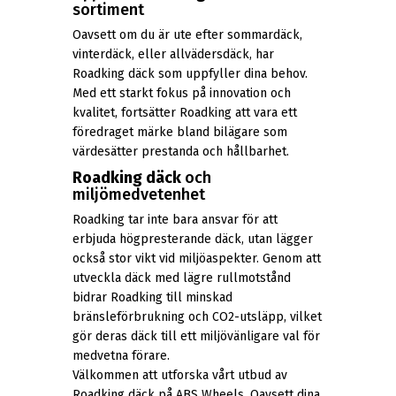
sortiment
Oavsett om du är ute efter sommardäck,
vinterdäck, eller allvädersdäck, har
Roadking däck som uppfyller dina behov.
Med ett starkt fokus på innovation och
kvalitet, fortsätter Roadking att vara ett
föredraget märke bland bilägare som
värdesätter prestanda och hållbarhet.
Roadking däck
och
miljömedvetenhet
Roadking tar inte bara ansvar för att
erbjuda högpresterande däck, utan lägger
också stor vikt vid miljöaspekter. Genom att
utveckla däck med lägre rullmotstånd
bidrar Roadking till minskad
bränsleförbrukning och CO2-utsläpp, vilket
gör deras däck till ett miljövänligare val för
medvetna förare.
Välkommen att utforska vårt utbud av
Roadking däck på ABS Wheels. Oavsett dina