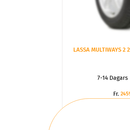
7-14 Dagars
Fr.
245