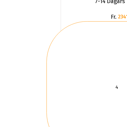
7-14 Dagars
Fr.
234