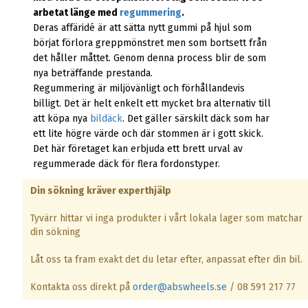
arbetat länge med
regummering
.
Deras affäridé är att sätta nytt gummi på hjul som
börjat förlora greppmönstret men som bortsett från
det håller måttet. Genom denna process blir de som
nya beträffande prestanda.
Regummering är miljövänligt och förhållandevis
billigt. Det är helt enkelt ett mycket bra alternativ till
att köpa nya
bildäck
. Det gäller särskilt däck som har
ett lite högre värde och där stommen är i gott skick.
Det här företaget kan erbjuda ett brett urval av
regummerade däck för flera fordonstyper.
Din sökning kräver experthjälp
Tyvärr hittar vi inga produkter i vårt lokala lager som matchar
din sökning
Låt oss ta fram exakt det du letar efter, anpassat efter din bil.
Kontakta oss direkt på
order@abswheels.se
/ 08 591 217 77