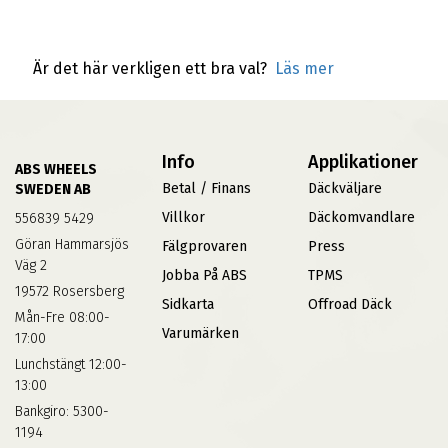
Är det här verkligen ett bra val?
Läs mer
Info
Applikationer
ABS WHEELS
Betal / Finans
Däckväljare
SWEDEN AB
Villkor
Däckomvandlare
556839 5429
Göran Hammarsjös
Fälgprovaren
Press
Väg 2
Jobba På ABS
TPMS
19572 Rosersberg
Sidkarta
Offroad Däck
Mån-Fre 08:00-
Varumärken
17:00
Lunchstängt 12:00-
13:00
Bankgiro: 5300-
1194