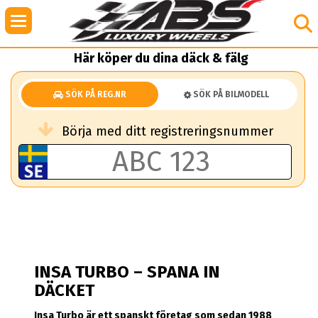
Här köper du dina däck & fälg
SÖK PÅ REG.NR
SÖK PÅ BILMODELL
Börja med ditt registreringsnummer
INSA TURBO – SPANA IN
DÄCKET
Insa Turbo är ett spanskt företag som sedan 1988