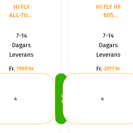
HI FLY
HI FLY HF
ALL-TURI
805
221
225/45R18
225/40R18
95 W XL
7-14
7-14
92 V XL
Dagars
Dagars
Leverans
Leverans
Fr.
Fr.
1969 kr
2011 kr
Köp
Nu