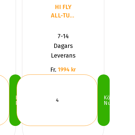
HI FLY
ALL-TURI
228
235/40R18
7-14
95 V XL
Dagars
Leverans
Fr.
1994 kr
Köp
Köp
Nu
Nu