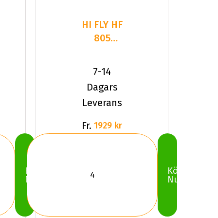
HI FLY HF
805
245/40R18
97 W XL
7-14
Dagars
Leverans
Fr.
1929 kr
Köp
Köp
Nu
Nu