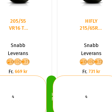
205/55
HIFLY
VR16 TL
215/65R16XL
91V HIFLY
102H
HF201
HF201 TL
Snabb
Snabb
Leverans
Leverans
D
C
71
D
C
72
Fr.
Fr.
669 kr
731 kr
Köp
Nu