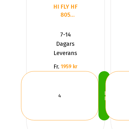
HI FLY HF
805
215/40R18
89 W XL
7-14
Dagars
Leverans
Fr.
1959 kr
Köp
Nu