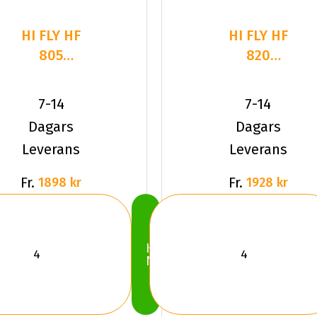
HI FLY HF
HI FLY HF
805
820
225/40R18
225/40R18
92 W XL
92 W XL
7-14
7-14
Dagars
Dagars
Leverans
Leverans
Fr.
Fr.
1898 kr
1928 kr
Köp
Nu