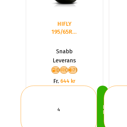
HIFLY
195/65R15
91V
HF201 TL
Snabb
Leverans
D
C
71
Fr.
644 kr
Köp
Nu