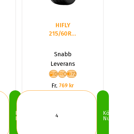
HIFLY
215/60R16C
108R
SUPER2000
Snabb
TL
Leverans
D
C
72
Fr.
769 kr
Köp
Köp
Nu
Nu