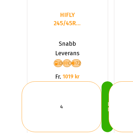
HIFLY
245/45R19XL
102W
HF805 TL
Snabb
Leverans
D
C
72
Fr.
1019 kr
Köp
Nu