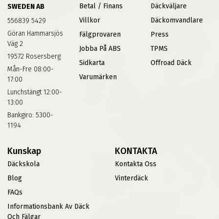
Betal / Finans
Däckväljare
SWEDEN AB
Villkor
Däckomvandlare
556839 5429
Göran Hammarsjös
Fälgprovaren
Press
Väg 2
Jobba På ABS
TPMS
19572 Rosersberg
Sidkarta
Offroad Däck
Mån-Fre 08:00-
Varumärken
17:00
Lunchstängt 12:00-
13:00
Bankgiro: 5300-
1194
Kunskap
KONTAKTA
Däckskola
Kontakta Oss
Blog
Vinterdäck
FAQs
Informationsbank Av Däck
Och Fälgar