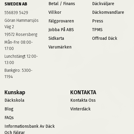
Betal / Finans
Däckväljare
SWEDEN AB
Villkor
Däckomvandlare
556839 5429
Göran Hammarsjös
Fälgprovaren
Press
Väg 2
Jobba På ABS
TPMS
19572 Rosersberg
Sidkarta
Offroad Däck
Mån-Fre 08:00-
Varumärken
17:00
Lunchstängt 12:00-
13:00
Bankgiro: 5300-
1194
Kunskap
KONTAKTA
Däckskola
Kontakta Oss
Blog
Vinterdäck
FAQs
Informationsbank Av Däck
Och Fälgar