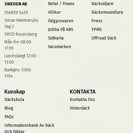
Betal / Finans
Däckväljare
SWEDEN AB
Villkor
Däckomvandlare
556839 5429
Göran Hammarsjös
Fälgprovaren
Press
Väg 2
Jobba På ABS
TPMS
19572 Rosersberg
Sidkarta
Offroad Däck
Mån-Fre 08:00-
Varumärken
17:00
Lunchstängt 12:00-
13:00
Bankgiro: 5300-
1194
Kunskap
KONTAKTA
Däckskola
Kontakta Oss
Blog
Vinterdäck
FAQs
Informationsbank Av Däck
Och Fälgar