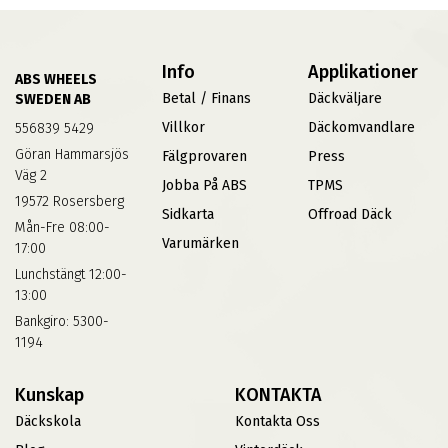
Info
Applikationer
ABS WHEELS
Betal / Finans
Däckväljare
SWEDEN AB
Villkor
Däckomvandlare
556839 5429
Göran Hammarsjös
Fälgprovaren
Press
Väg 2
Jobba På ABS
TPMS
19572 Rosersberg
Sidkarta
Offroad Däck
Mån-Fre 08:00-
Varumärken
17:00
Lunchstängt 12:00-
13:00
Bankgiro: 5300-
1194
Kunskap
KONTAKTA
Däckskola
Kontakta Oss