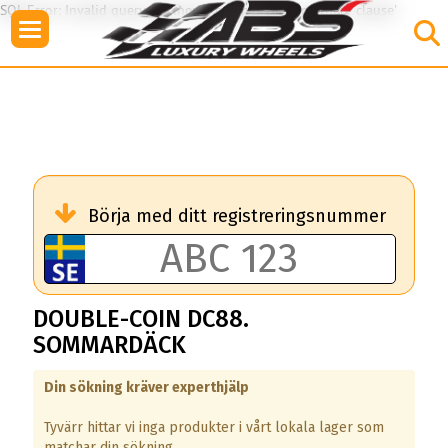
SQL Error: Invalid query: Unknown column 'DC8' in 'where clause'
Börja med ditt registreringsnummer
DOUBLE-COIN DC88.
SOMMARDÄCK
Din sökning kräver experthjälp
Tyvärr hittar vi inga produkter i vårt lokala lager som
matchar din sökning