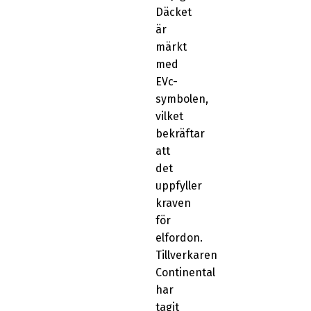
Däcket
är
märkt
med
EVc-
symbolen,
vilket
bekräftar
att
det
uppfyller
kraven
för
elfordon.
Tillverkaren
Continental
har
tagit