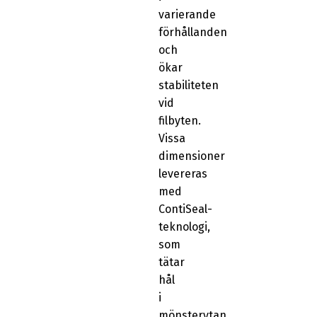
varierande
förhållanden
och
ökar
stabiliteten
vid
filbyten.
Vissa
dimensioner
levereras
med
ContiSeal-
teknologi,
som
tätar
hål
i
mönsterytan