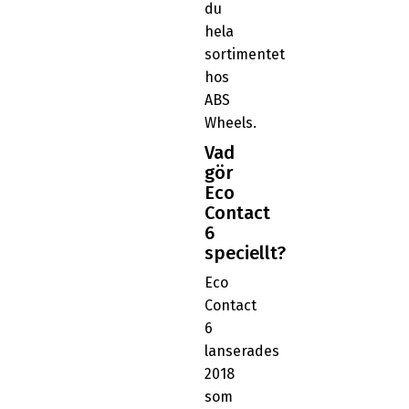
du
hela
sortimentet
hos
ABS
Wheels.
Vad
gör
Eco
Contact
6
speciellt?
Eco
Contact
6
lanserades
2018
som