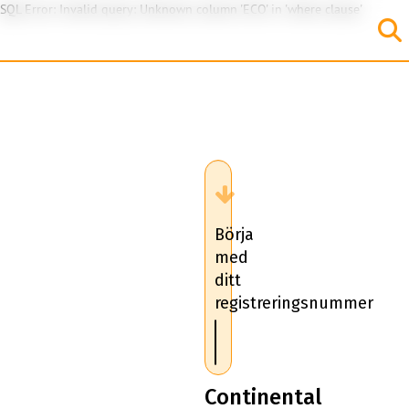
SQL Error: Invalid query: Unknown column 'ECO' in 'where clause'
Börja
med
ditt
registreringsnummer
Continental