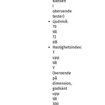
klassen
i
oberoende
tester)
Ljudnivå:
70
till
72
dB
Hastighetsindex:
T
upp
till
Y
(beroende
på
dimension,
godkänt
upp
till
300