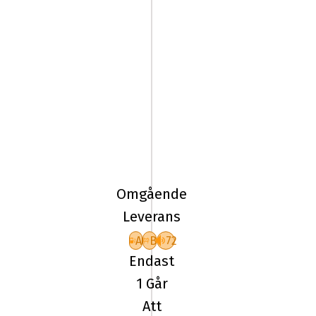
CONTINENTAL
235/50R19
103T
ECO
Omgående
CONTACT
Leverans
A
B
72
Endast
1 Går
Att