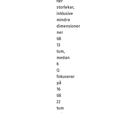
fler
storlekar,
inklusive
mindre
dimensioner
ner
till
13
tum,
medan
6
Q
fokuserar
på
16
till
22
tum