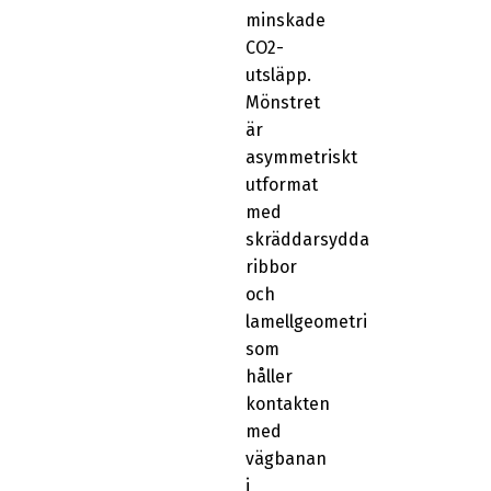
minskade
CO2-
utsläpp.
Mönstret
är
asymmetriskt
utformat
med
skräddarsydda
ribbor
och
lamellgeometri
som
håller
kontakten
med
vägbanan
i