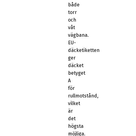
både
torr
och
våt
vägbana.
EU-
däcketiketten
ger
däcket
betyget
A
för
rullmotstånd,
vilket
är
det
högsta
möjliga.