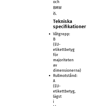
och
BMW
i5.
Tekniska
specifikationer
Våtgrepp:
B
(EU-
etikettbetyg
för
majoriteten
av
dimensionerna)
Rullmotstånd:
A
(EU-
etikettbetyg,
lägst
i