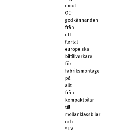
emot
OE-
godkännanden
från
ett
flertal
europeiska
biltillverkare
för
fabriksmontage
på
allt
från
kompaktbilar
till
mellanklassbilar
och
SUV.