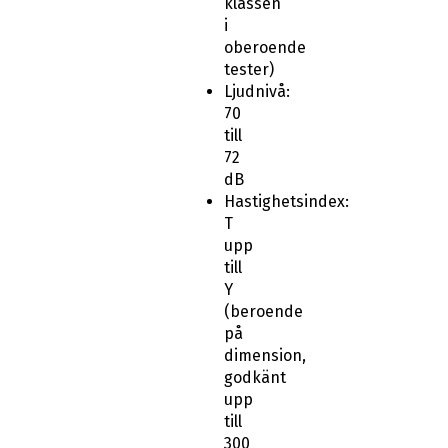
klassen
i
oberoende
tester)
Ljudnivå:
70
till
72
dB
Hastighetsindex:
T
upp
till
Y
(beroende
på
dimension,
godkänt
upp
till
300