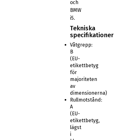
och
BMW
i5.
Tekniska
specifikationer
Våtgrepp:
B
(EU-
etikettbetyg
för
majoriteten
av
dimensionerna)
Rullmotstånd:
A
(EU-
etikettbetyg,
lägst
i