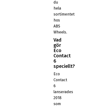
du
hela
sortimentet
hos
ABS
Wheels.
Vad
gör
Eco
Contact
6
speciellt?
Eco
Contact
6
lanserades
2018
som