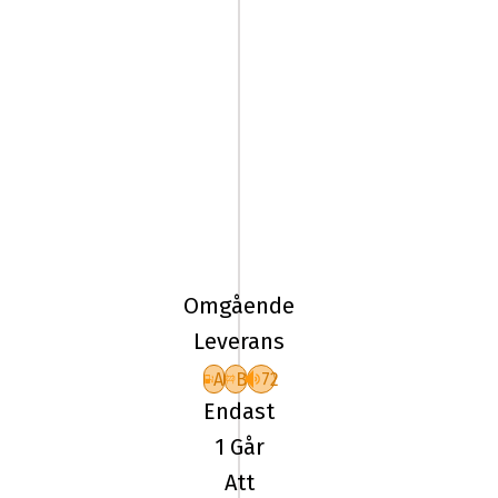
CONTINENTAL
235/50R19
103T
ECO
Omgående
CONTACT
Leverans
A
B
72
Endast
1 Går
Att