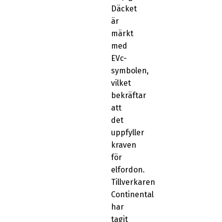
Däcket
är
märkt
med
EVc-
symbolen,
vilket
bekräftar
att
det
uppfyller
kraven
för
elfordon.
Tillverkaren
Continental
har
tagit