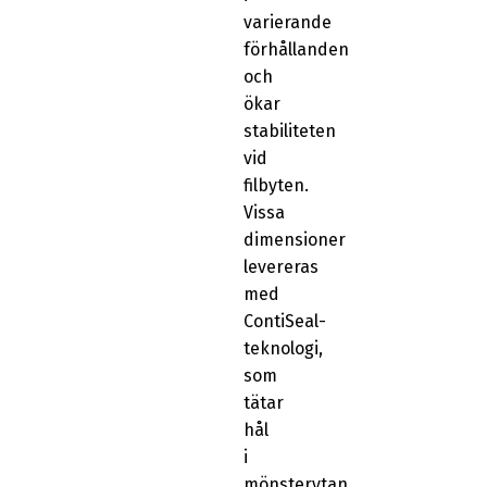
varierande
förhållanden
och
ökar
stabiliteten
vid
filbyten.
Vissa
dimensioner
levereras
med
ContiSeal-
teknologi,
som
tätar
hål
i
mönsterytan