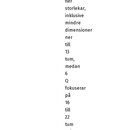
fler
storlekar,
inklusive
mindre
dimensioner
ner
till
13
tum,
medan
6
Q
fokuserar
på
16
till
22
tum