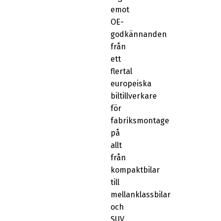
emot
OE-
godkännanden
från
ett
flertal
europeiska
biltillverkare
för
fabriksmontage
på
allt
från
kompaktbilar
till
mellanklassbilar
och
SUV.