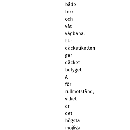
både
torr
och
våt
vägbana.
EU-
däcketiketten
ger
däcket
betyget
A
för
rullmotstånd,
vilket
är
det
högsta
möjliga.