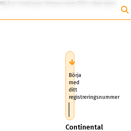
SQL Error: Invalid query: Unknown column 'ECO' in 'where clause'
Börja
med
ditt
registreringsnummer
Continental