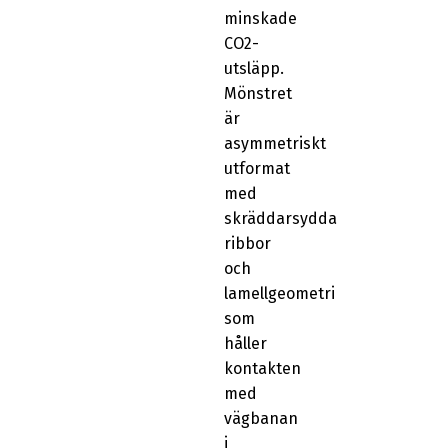
minskade
CO2-
utsläpp.
Mönstret
är
asymmetriskt
utformat
med
skräddarsydda
ribbor
och
lamellgeometri
som
håller
kontakten
med
vägbanan
i