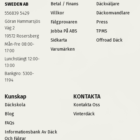
Betal / Finans
Däckväljare
SWEDEN AB
Villkor
Däckomvandlare
556839 5429
Göran Hammarsjös
Fälgprovaren
Press
Väg 2
Jobba På ABS
TPMS
19572 Rosersberg
Sidkarta
Offroad Däck
Mån-Fre 08:00-
Varumärken
17:00
Lunchstängt 12:00-
13:00
Bankgiro: 5300-
1194
Kunskap
KONTAKTA
Däckskola
Kontakta Oss
Blog
Vinterdäck
FAQs
Informationsbank Av Däck
Och Fälgar