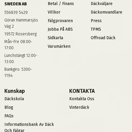
Betal / Finans
Däckväljare
SWEDEN AB
Villkor
Däckomvandlare
556839 5429
Göran Hammarsjös
Fälgprovaren
Press
Väg 2
Jobba På ABS
TPMS
19572 Rosersberg
Sidkarta
Offroad Däck
Mån-Fre 08:00-
Varumärken
17:00
Lunchstängt 12:00-
13:00
Bankgiro: 5300-
1194
Kunskap
KONTAKTA
Däckskola
Kontakta Oss
Blog
Vinterdäck
FAQs
Informationsbank Av Däck
Och Fälgar