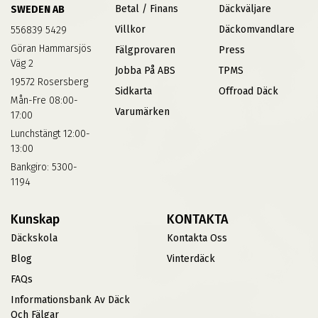
Betal / Finans
Däckväljare
SWEDEN AB
Villkor
Däckomvandlare
556839 5429
Göran Hammarsjös
Fälgprovaren
Press
Väg 2
Jobba På ABS
TPMS
19572 Rosersberg
Sidkarta
Offroad Däck
Mån-Fre 08:00-
Varumärken
17:00
Lunchstängt 12:00-
13:00
Bankgiro: 5300-
1194
Kunskap
KONTAKTA
Däckskola
Kontakta Oss
Blog
Vinterdäck
FAQs
Informationsbank Av Däck
Och Fälgar