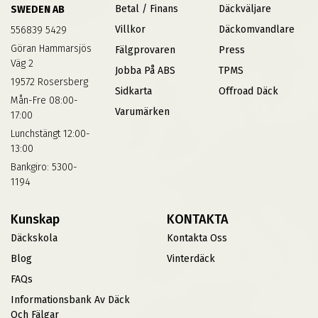
Betal / Finans
Däckväljare
SWEDEN AB
Villkor
Däckomvandlare
556839 5429
Göran Hammarsjös
Fälgprovaren
Press
Väg 2
Jobba På ABS
TPMS
19572 Rosersberg
Sidkarta
Offroad Däck
Mån-Fre 08:00-
Varumärken
17:00
Lunchstängt 12:00-
13:00
Bankgiro: 5300-
1194
Kunskap
KONTAKTA
Däckskola
Kontakta Oss
Blog
Vinterdäck
FAQs
Informationsbank Av Däck
Och Fälgar