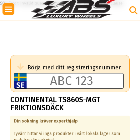
SQL Error: Invalid query: Unknown column 'TS8' in 'where clause'
Börja med ditt registreringsnummer
CONTINENTAL TS860S-MGT
FRIKTIONSDÄCK
Din sökning kräver experthjälp
Tyvärr hittar vi inga produkter i vårt lokala lager som
matchar din sökning