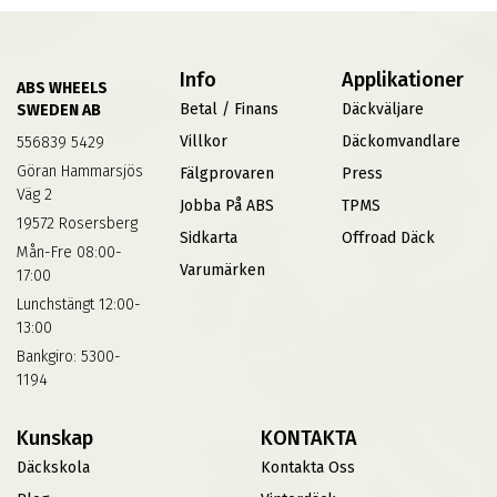
Info
Applikationer
ABS WHEELS
Betal / Finans
Däckväljare
SWEDEN AB
Villkor
Däckomvandlare
556839 5429
Göran Hammarsjös
Fälgprovaren
Press
Väg 2
Jobba På ABS
TPMS
19572 Rosersberg
Sidkarta
Offroad Däck
Mån-Fre 08:00-
Varumärken
17:00
Lunchstängt 12:00-
13:00
Bankgiro: 5300-
1194
Kunskap
KONTAKTA
Däckskola
Kontakta Oss