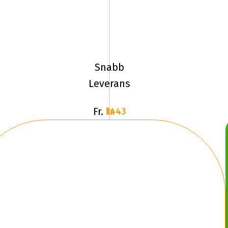
195/60R15
92T
Michelin
X-
Snabb
ICE
Leverans
NORTH
4
Fr.
1443 kr
XL