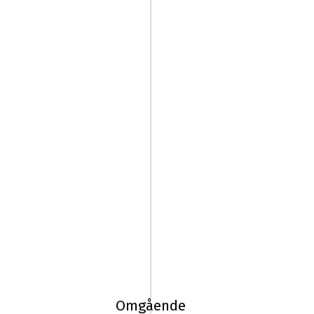
225/45R17
94T
Michelin
X-
Omgående