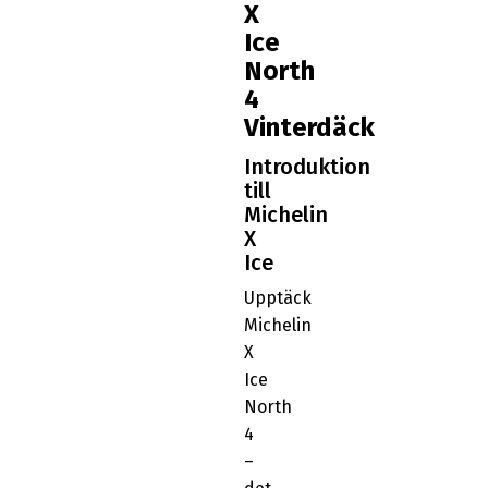
X
Ice
North
4
Vinterdäck
Introduktion
till
Michelin
X
Ice
Upptäck
Michelin
X
Ice
North
4
–