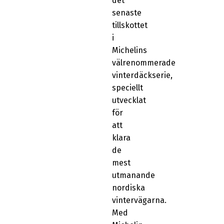
det
senaste
tillskottet
i
Michelins
välrenommerade
vinterdäckserie,
speciellt
utvecklat
för
att
klara
de
mest
utmanande
nordiska
vintervägarna.
Med