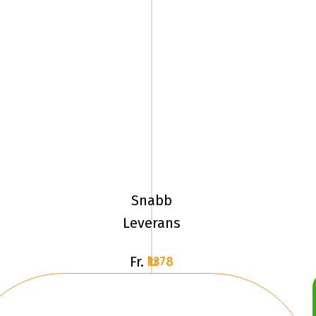
185/65R15
92T
Michelin
X-
Snabb
ICE
Leverans
NORTH
4
Fr.
1378 kr
XL