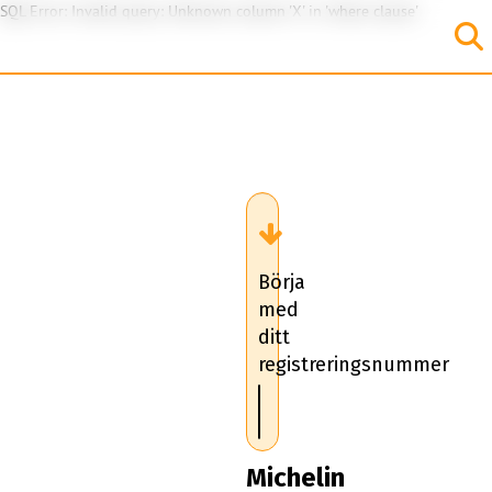
SQL Error: Invalid query: Unknown column 'X' in 'where clause'
Börja
med
ditt
registreringsnummer
Michelin