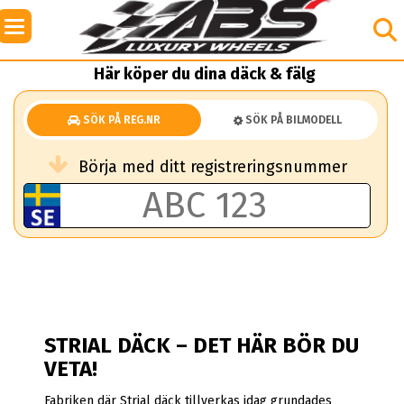
Här köper du dina däck & fälg
SÖK PÅ REG.NR
SÖK PÅ BILMODELL
Börja med ditt registreringsnummer
STRIAL DÄCK – DET HÄR BÖR DU
VETA!
Fabriken där Strial däck tillverkas idag grundades