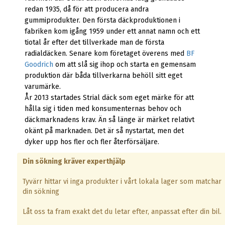
redan 1935, då för att producera andra
gummiprodukter. Den första däckproduktionen i
fabriken kom igång 1959 under ett annat namn och ett
tiotal år efter det tillverkade man de första
radialdäcken. Senare kom företaget överens med
BF
Goodrich
om att slå sig ihop och starta en gemensam
produktion där båda tillverkarna behöll sitt eget
varumärke.
År 2013 startades Strial däck som eget märke för att
hålla sig i tiden med konsumenternas behov och
däckmarknadens krav. Än så länge är märket relativt
okänt på marknaden. Det är så nystartat, men det
dyker upp hos fler och fler återförsäljare.
Din sökning kräver experthjälp
Tyvärr hittar vi inga produkter i vårt lokala lager som matchar
din sökning
Låt oss ta fram exakt det du letar efter, anpassat efter din bil.