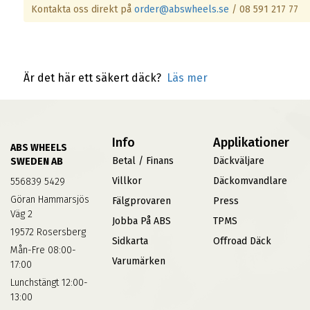
Kontakta oss direkt på
order@abswheels.se
/ 08 591 217 77
Är det här ett säkert däck?
Läs mer
Info
Applikationer
ABS WHEELS
Betal / Finans
Däckväljare
SWEDEN AB
Villkor
Däckomvandlare
556839 5429
Göran Hammarsjös
Fälgprovaren
Press
Väg 2
Jobba På ABS
TPMS
19572 Rosersberg
Sidkarta
Offroad Däck
Mån-Fre 08:00-
Varumärken
17:00
Lunchstängt 12:00-
13:00