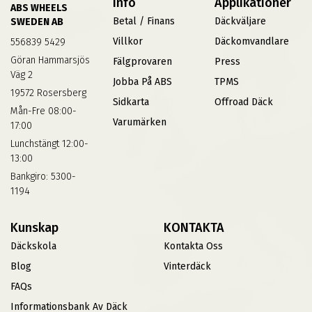
Info
Applikationer
ABS WHEELS
Betal / Finans
Däckväljare
SWEDEN AB
Villkor
Däckomvandlare
556839 5429
Göran Hammarsjös
Fälgprovaren
Press
Väg 2
Jobba På ABS
TPMS
19572 Rosersberg
Sidkarta
Offroad Däck
Mån-Fre 08:00-
Varumärken
17:00
Lunchstängt 12:00-
13:00
Bankgiro: 5300-
1194
Kunskap
KONTAKTA
Däckskola
Kontakta Oss
Blog
Vinterdäck
FAQs
Informationsbank Av Däck