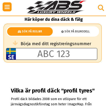
Här köper du dina däck & fälg
SÖK PÅ REG.NR
SÖK PÅ BILMODELL
Börja med ditt registreringsnummer
Vilka är profil däck "profil tyres"
Profil däck bildades 2008 som en utlöpare för ett
järnvägsdiagnostikföretag som heter ImageMap. Från