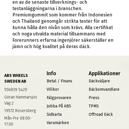
en av de senaste tillverknings- och
testanläggningarna i branschen.
Premiumgummit som kommer från Indonesien
och Thailand genomgår strikta tester för att
kunna hålla den nivån som krävs. Alla certifikat
och noga utvalda material tillsammans med
Forerunners erfarna ingenjörer säkerställer en
jämn och hög kvalitet på deras däck.
Info
Applikationer
ABS WHEELS
Betal / Finans
Däckväljare
SWEDEN AB
Villkor
Däckomvandlare
556839 5429
Göran Hammarsjös
Fälgprovaren
Press
Väg 2
Jobba På ABS
TPMS
19572 Rosersberg
Sidkarta
Offroad Däck
Mån-Fre 08:00-
Varumärken
17:00