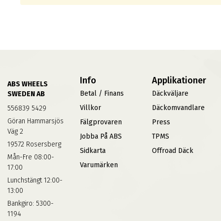
Info
Applikationer
ABS WHEELS
Betal / Finans
Däckväljare
SWEDEN AB
Villkor
Däckomvandlare
556839 5429
Göran Hammarsjös
Fälgprovaren
Press
Väg 2
Jobba På ABS
TPMS
19572 Rosersberg
Sidkarta
Offroad Däck
Mån-Fre 08:00-
Varumärken
17:00
Lunchstängt 12:00-
13:00
Bankgiro: 5300-
1194