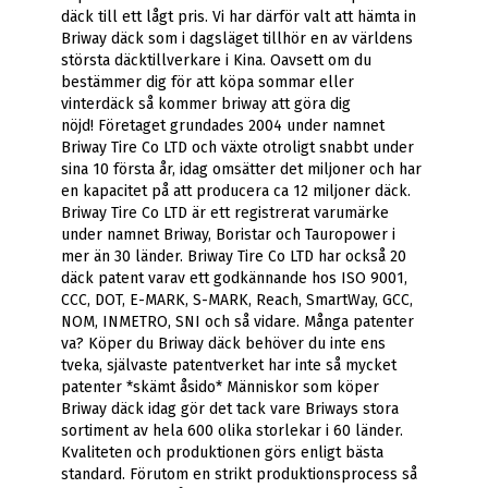
däck till ett lågt pris. Vi har därför valt att hämta in
Briway däck som i dagsläget tillhör en av världens
största däcktillverkare i Kina. Oavsett om du
bestämmer dig för att köpa sommar eller
vinterdäck så kommer briway att göra dig
nöjd! Företaget grundades 2004 under namnet
Briway Tire Co LTD och växte otroligt snabbt under
sina 10 första år, idag omsätter det miljoner och har
en kapacitet på att producera ca 12 miljoner däck.
Briway Tire Co LTD är ett registrerat varumärke
under namnet Briway, Boristar och Tauropower i
mer än 30 länder. Briway Tire Co LTD har också 20
däck patent varav ett godkännande hos ISO 9001,
CCC, DOT, E-MARK, S-MARK, Reach, SmartWay, GCC,
NOM, INMETRO, SNI och så vidare. Många patenter
va? Köper du Briway däck behöver du inte ens
tveka, självaste patentverket har inte så mycket
patenter *skämt åsido* Människor som köper
Briway däck idag gör det tack vare Briways stora
sortiment av hela 600 olika storlekar i 60 länder.
Kvaliteten och produktionen görs enligt bästa
standard. Förutom en strikt produktionsprocess så