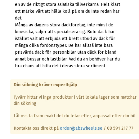
en av de riktigt stora asiatiska tillverkarna. Helt klart
ett märke värt att hålla koll på om du inte redan har
det.
Många av dagens stora däckföretag, inte minst de
kinesiska, väljer att specialisera sig. Boto däck har
istället valt att erbjuda ett brett utbud av däck för
många olika fordonstyper. De har alltså inte bara
prisvärda däck för personbilar utan däck för bland
annat bussar och lastbilar. Vad du än behöver har du
bra chans att hitta det i deras stora sortiment.
Din sökning kräver experthjälp
Tyvärr hittar vi inga produkter i vårt lokala lager som matchar
din sökning
Låt oss ta fram exakt det du letar efter, anpassat efter din bil.
Kontakta oss direkt på
order@abswheels.se
/ 08 591 217 77