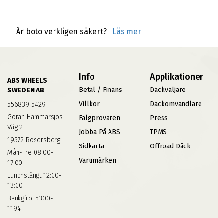
Är boto verkligen säkert?
Läs mer
Info
Applikationer
ABS WHEELS
Betal / Finans
Däckväljare
SWEDEN AB
Villkor
Däckomvandlare
556839 5429
Göran Hammarsjös
Fälgprovaren
Press
Väg 2
Jobba På ABS
TPMS
19572 Rosersberg
Sidkarta
Offroad Däck
Mån-Fre 08:00-
Varumärken
17:00
Lunchstängt 12:00-
13:00
Bankgiro: 5300-
1194